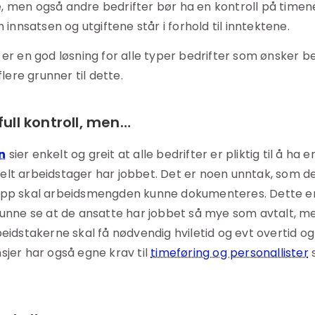
 men også andre bedrifter bør ha en kontroll på timene
m innsatsen og utgiftene står i forhold til inntektene.
er en god løsning for alle typer bedrifter som ønsker b
flere grunner til dette.
full kontroll, men…
n
sier enkelt og greit at alle bedrifter er pliktig til å ha 
lt arbeidstager har jobbet. Det er noen unntak, som de
ipp skal arbeidsmengden kunne dokumenteres. Dette er 
kunne se at de ansatte har jobbet så mye som avtalt, m
eidstakerne skal få nødvendig hviletid og evt overtid og
sjer har også egne krav til
timeføring og personallister
s