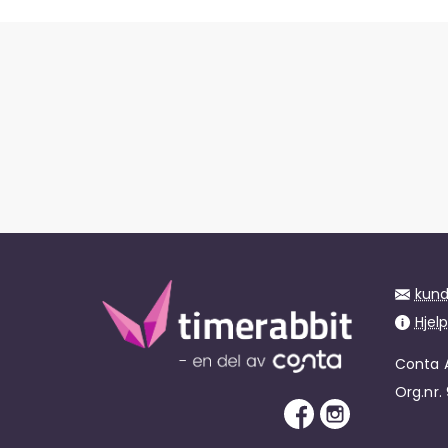
kund
Hjel
Conta 
Org.nr