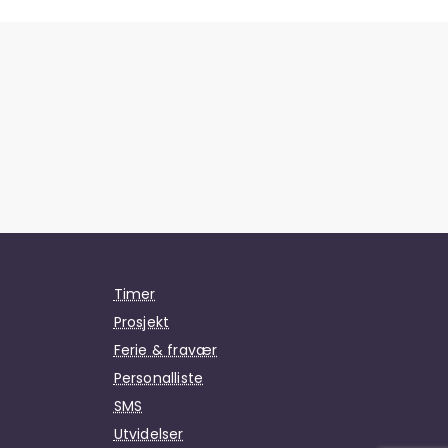
Timer
Prosjekt
Ferie & fravær
Personalliste
SMS
Utvidelser