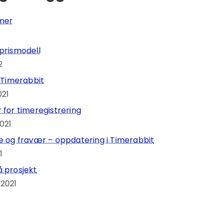
imer
prismodell
2
i Timerabbit
021
 for timeregistrering
021
e og fravær – oppdatering i Timerabbit
1
 prosjekt
 2021