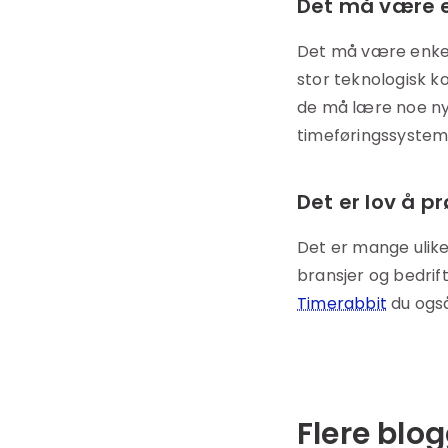
Det må være e
Det må være enkelt 
stor teknologisk ko
de må lære noe nyt
timeføringssystem,
Det er lov å p
Det er mange ulike
bransjer og bedrift
Timerabbit
du ogs
Flere blo