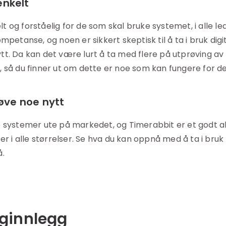
nkelt
og forståelig for de som skal bruke systemet, i alle ledd
mpetanse, og noen er sikkert skeptisk til å ta i bruk dig
t. Da kan det være lurt å ta med flere på utprøving av
 så du finner ut om dette er noe som kan fungere for de
røve noe nytt
 systemer ute på markedet, og Timerabbit er et godt alt
er i alle størrelser. Se hva du kan oppnå med å ta i bruk
å.
gginnlegg