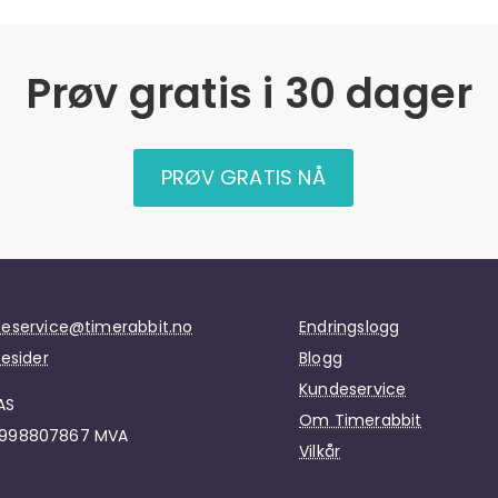
Prøv gratis i 30 dager
PRØV GRATIS NÅ
eservice@timerabbit.no
Endringslogg
pesider
Blogg
Kundeservice
AS
Om Timerabbit
. 998807867 MVA
Vilkår