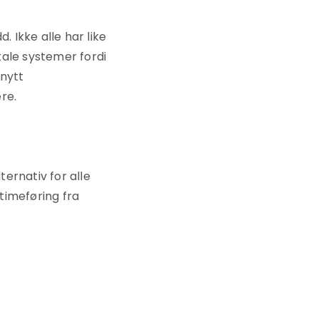
. Ikke alle har like
itale systemer fordi
 nytt
re.
ernativ for alle
 timeføring fra