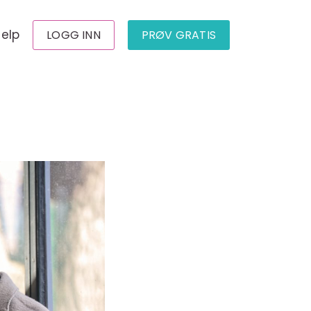
jelp
LOGG INN
PRØV GRATIS