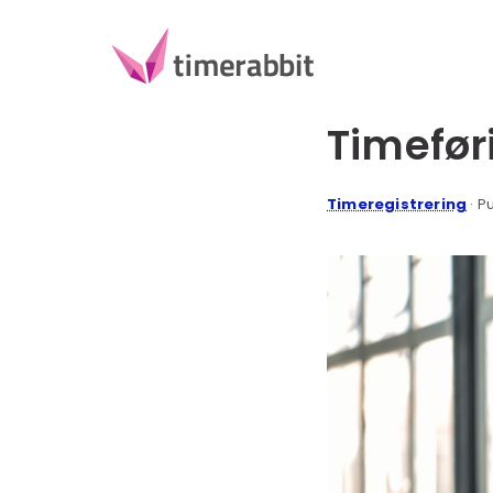
Timefør
Timeregistrering
· P