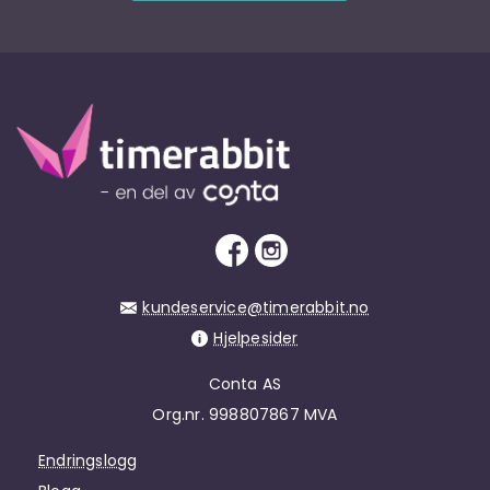
kundeservice@timerabbit.no
Hjelpesider
Conta AS
Org.nr. 998807867 MVA
Endringslogg