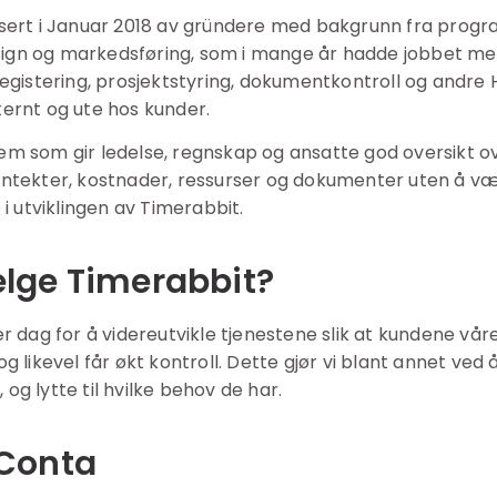
sert i Januar 2018 av gründere med bakgrunn fra progra
design og markedsføring, som i mange år hadde jobbet m
registering, prosjektstyring, dokumentkontroll og andre
ernt og ute hos kunder.
m som gir ledelse, regnskap og ansatte god oversikt ove
nntekter, kostnader, ressurser og dokumenter uten å v
 i utviklingen av Timerabbit.
elge Timerabbit?
r dag for å videreutvikle tjenestene slik at kundene vår
g likevel får økt kontroll. Dette gjør vi blant annet ved 
g lytte til hvilke behov de har.
 Conta