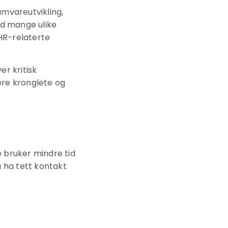
mvareutvikling,
ed mange ulike
 HR-relaterte
r kritisk
ære kronglete og
e bruker mindre tid
å ha tett kontakt