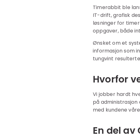
Timerabbit ble lan
IT-drift, grafisk 
løsninger for time
oppgaver, både int
Ønsket om et syste
informasjon som i
tungvint resulterte
Hvorfor v
Vi jobber hardt hve
på administrasjon o
med kundene våre, o
En del av