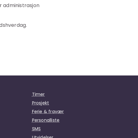
or administrasjon
eidshverdag.
Timer
Prosjekt
Ferie & fravær
Personalliste
SMS
Utvidelser