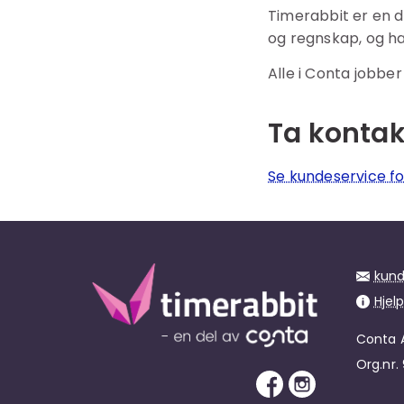
Timerabbit er en d
og regnskap, og h
Alle i Conta jobber
Ta kontak
Se kundeservice f
kund
Hjel
Conta 
Org.nr