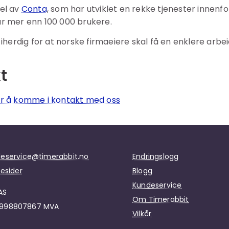
el av
Conta
, som har utviklet en rekke tjenester innenf
ar mer enn 100 000 brukere.
 iherdig for at norske firmaeiere skal få en enklere arb
t
or å komme i kontakt med oss
eservice@timerabbit.no
Endringslogg
pesider
Blogg
Kundeservice
AS
Om Timerabbit
. 998807867 MVA
Vilkår