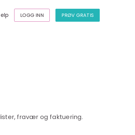
jelp
LOGG INN
PRØV GRATIS
ister, fravær og faktuering.