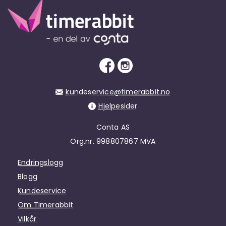
kundeservice@timerabbit.no
Hjelpesider
Conta AS
Org.nr. 998807867 MVA
Endringslogg
Blogg
Kundeservice
Om Timerabbit
Vilkår